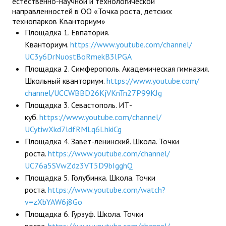
естественно-научной и технологической
направленностей в ОО «Точка роста, детских
ДПО
технопарков Кванториум»
Площадка 1. Евпатория.
Профессиональная переподготовка
Кванториум.
https://www.youtube.com/
channel/
UC3y6DrNuostBoRmekB3lPGA
Повышение квалификации
Площадка 2. Симферополь. Академическая гимназия.
КОНТАКТЫ
Школьный кванториум.
https://www.youtube.com/
channel/
UCCWBBD26KjVKnTn27P99KJg
Площадка 3. Севастополь. ИТ-
куб.
https://www.youtube.com/
channel/
UCytiwXkd7ldfRMLq6LhkiCg
Площадка 4. Завет-ленинский. Школа. Точки
роста.
https://www.youtube.com/
channel/
UC76a5SVwZdz3VT5D9bIgghQ
Площадка 5. Голубинка. Школа. Точки
роста.
https://www.youtube.com/watch?
v=zXbYAW6j8Go
Площадка 6. Гурзуф. Школа. Точки