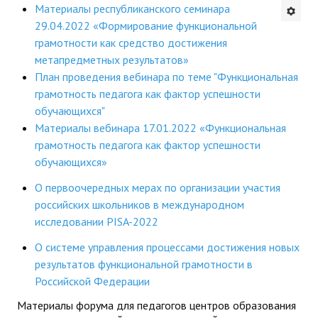
Материалы республиканского семинара
Будни института
29.04.2022 «Формирование функциональной
грамотности как средство достижения
АНОНСЫ
метапредметных результатов»
План проведения вебинара по теме "Функциональная
ИНСТИТУТ
грамотность педагога как фактор успешности
обучающихся"
Противодействие коррупции
Материалы вебинара 17.01.2022 «Функциональная
грамотность педагога как фактор успешности
В ПОМОЩЬ УЧИТЕЛЮ
обучающихся»
Организация УВП
О первоочередных мерах по организации участия
российских школьников в международном
ГИА
исследовании PISA-2022
Карта ГИА РК
О системе управления процессами достижения новых
результатов функциональной грамотности в
Советуем прочитать
Российской Федерации
Готовимся к новому учебному году 2026-2027
Материалы форума для педагогов центров образования