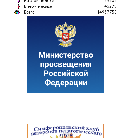
На этой неделе
29103
В этом месяце
45279
Всего
14937758