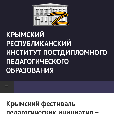
КРЫМСКИЙ
РЕСПУБЛИКАНСКИЙ
ИНСТИТУТ ПОСТДИПЛОМНОГО
ПЕДАГОГИЧЕСКОГО
ОБРАЗОВАНИЯ
НОВОСТИ
Крымский фестиваль
педагогических инициатив −
"Боевая" русистика