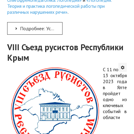
Теория и практика логопедической работы при
различных нарушениях речи»
.
Подробнее: Успейте получить образование по логопедии и дефектологии в КРИППО!
VIII Съезд русистов Республики
Крым
С 11 по
13 октября
2023 года
в Ялте
пройдет
одно из
ключевых
событий в
области