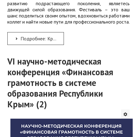
развитию подрастающего поколения, являетесь
ДПО
движущей силой образования. Фестиваль – это ваш
шанс поделиться своим опытом, вдохновиться работами
коллег и найти новые пути для профессионального роста.
Профессиональная переподготовка
Повышение квалификации
Подробнее: Крымский фестиваль педагогических инициатив − 2025
КОНТАКТЫ
VI научно-методическая
конференция «Финансовая
грамотность в системе
образования Республики
Крым» (2)