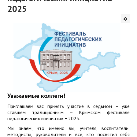
2025
Будни института
АНОНСЫ
ИНСТИТУТ
Противодействие коррупции
В ПОМОЩЬ УЧИТЕЛЮ
Организация УВП
ГИА
Уважаемые коллеги!
Карта ГИА РК
Приглашаем вас принять участие в седьмом – уже
ставшем традиционным – Крымском фестивале
Советуем прочитать
педагогических инициатив − 2025.
Мы знаем, что именно вы, учителя, воспитатели,
Готовимся к новому учебному году 2026-2027
методисты, руководители и все, кто посвятил себя