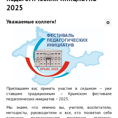
2025
Будни института
АНОНСЫ
Уважаемые коллеги!
ИНСТИТУТ
Противодействие коррупции
В ПОМОЩЬ УЧИТЕЛЮ
Организация УВП
ГИА
Приглашаем вас принять участие в седьмом – уже
Карта ГИА РК
ставшем традиционным – Крымском фестивале
педагогических инициатив − 2025.
Советуем прочитать
Мы знаем, что именно вы, учителя, воспитатели,
методисты, руководители и все, кто посвятил себя
Готовимся к новому учебному году 2026-2027
развитию подрастающего поколения, являетесь