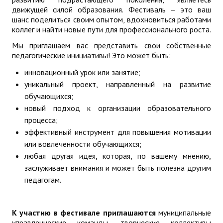
движущей силой образования. Фестиваль – это ваш
ДПО
шанс поделиться своим опытом, вдохновиться работами
коллег и найти новые пути для профессионального роста.
Профессиональная переподготовка
Мы приглашаем вас представить свои собственные
педагогические инициативы! Это может быть:
Повышение квалификации
инновационный урок или занятие;
КОНТАКТЫ
уникальный проект, направленный на развитие
обучающихся;
новый подход к организации образовательного
процесса;
эффективный инструмент для повышения мотивации
или вовлеченности обучающихся;
любая другая идея, которая, по вашему мнению,
заслуживает внимания и может быть полезна другим
педагогам.
К участию в фестивале приглашаются
муниципальные
управленческие команды, творческие коллективы