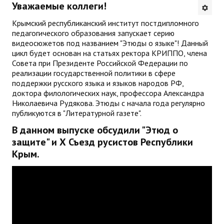
Уважаемые коллеги!
Будни института
Крымский республиканский институт постдипломного
педагогического образования запускает серию
АНОНСЫ
видеосюжетов под названием "Этюды о языке"! Данный
цикл будет основан на статьях ректора КРИППО, члена
ИНСТИТУТ
Совета при Президенте Российской Федерации по
реализации государственной политики в сфере
поддержки русского языка и языков народов РФ,
Противодействие коррупции
доктора филологических наук, профессора Александра
Николаевича Рудякова. Этюды с начала года регулярно
В ПОМОЩЬ УЧИТЕЛЮ
публикуются в "Литературной газете".
В данном выпуске обсудили "Этюд о
Организация УВП
защите" и Х Съезд русистов Республики
Крым.
ГИА
Карта ГИА РК
Советуем прочитать
Готовимся к новому учебному году 2026-2027