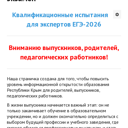
Будни института
Квалификационные испытания
АНОНСЫ
для экспертов ЕГЭ-2026
ИНСТИТУТ
Вниманию выпускников, родителей,
Противодействие коррупции
педагогических работников!
В ПОМОЩЬ УЧИТЕЛЮ
Организация УВП
Наша страничка создана для того, чтобы повысить
уровень информационной открытости образования
ГИА
Республики Крым для родителей, выпускников,
педагогических работников.
Карта ГИА РК
В жизни выпускника начинается важный этап: он не
только заканчивает обучение в образовательном
Советуем прочитать
учреждении, но и должен окончательно определиться с
выбором будущей профессии и учебного заведения, где
Готовимся к новому учебному году 2026-2027
сможет обучиться профессиональным навыкам и стать