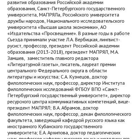
развития образования Российской академии
образования, Санкт-Петербургского государственного
университета, МАПРЯЛа, Российского университета
дружбы народов, Национального исследовательского
университета «Высшая школа экономики», АО
«Издательства «Просвещение». В разные годы в работе
Съезда принимали участие Л.А. Вербицкая, лингвист-
русист, профессор, президент Российской академии
образования (2013-2018), президент МАПРЯЛ, М.А.
Замшев, заместитель главного редактора
«Литературной газеты», писатель, лауреат премии
центрального Федерального округа в области
литературы и искусства; С.А. Кузнецов, доктор
филологических наук, профессор, директор Института
филологических исследований ФГБОУ ВПО «Санкт-
Петербургский государственный университет», директор
ресурсного центра коммуникативных компетенций, вице-
президент МАПРЯЛ; В.А. Абрамов, доктор
филологических наук, профессор, декан филологического
факультета, заведующий кафедрой русского языка как
иностранного Кубанского государственного
университета; Е.А. Архипова, доктор педагогических
наук, профессор кафедры русского языка и методики его