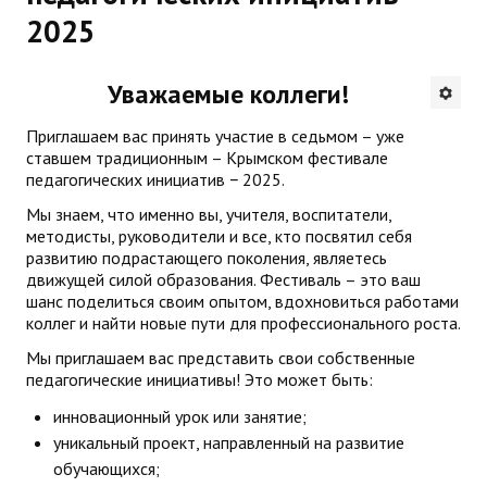
2025
Будни института
АНОНСЫ
Уважаемые коллеги!
ИНСТИТУТ
Приглашаем вас принять участие в седьмом – уже
ставшем традиционным – Крымском фестивале
педагогических инициатив − 2025.
Противодействие коррупции
Мы знаем, что именно вы, учителя, воспитатели,
В ПОМОЩЬ УЧИТЕЛЮ
методисты, руководители и все, кто посвятил себя
развитию подрастающего поколения, являетесь
движущей силой образования. Фестиваль – это ваш
Организация УВП
шанс поделиться своим опытом, вдохновиться работами
коллег и найти новые пути для профессионального роста.
ГИА
Мы приглашаем вас представить свои собственные
Карта ГИА РК
педагогические инициативы! Это может быть:
инновационный урок или занятие;
Советуем прочитать
уникальный проект, направленный на развитие
Готовимся к новому учебному году 2026-2027
обучающихся;