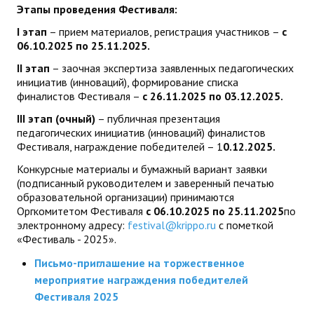
Этапы проведения Фестиваля:
I
этап
– прием материалов, регистрация участников –
с
06.10.202
5
по 25.11.202
5
.
II
этап
– заочная экспертиза заявленных педагогических
инициатив (инноваций), формирование списка
финалистов Фестиваля –
с 26.11.202
5
по 03.12.2025.
III
этап
(очный)
– публичная презентация
педагогических инициатив (инноваций) финалистов
Фестиваля, награждение победителей – 1
0
.12.2025.
Конкурсные материалы и бумажный вариант заявки
(подписанный руководителем и заверенный печатью
образовательной организации) принимаются
Оргкомитетом Фестиваля
с 06.10.2025 по 25.11.2025
по
электронному адресу:
festival@krippo.ru
с пометкой
«Фестиваль - 2025».
Письмо-приглашение на торжественное
мероприятие награждения победителей
Фестиваля 2025