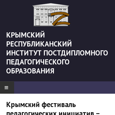
КРЫМСКИЙ
РЕСПУБЛИКАНСКИЙ
ИНСТИТУТ ПОСТДИПЛОМНОГО
ПЕДАГОГИЧЕСКОГО
ОБРАЗОВАНИЯ
НОВОСТИ
Крымский фестиваль
педагогических инициатив −
"Боевая" русистика