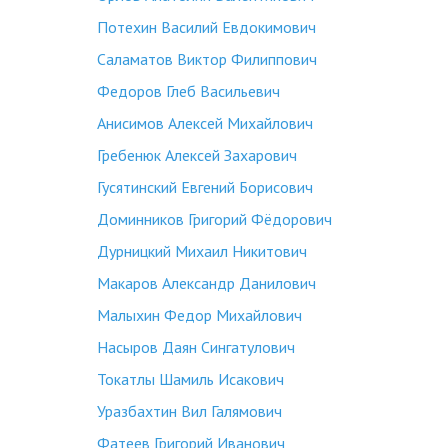
Потехин Василий Евдокимович
Саламатов Виктор Филиппович
Федоров Глеб Васильевич
Анисимов Алексей Михайлович
Гребенюк Алексей Захарович
Гусятинский Евгений Борисович
Доминников Григорий Фёдорович
Дурницкий Михаил Никитович
Макаров Александр Данилович
Малыхин Федор Михайлович
Насыров Даян Сингатулович
Токатлы Шамиль Исакович
Уразбахтин Вил Галямович
Фатеев Григорий Иванович