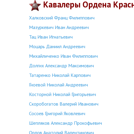
Кавалеры Ордена Крас
Халковский Франц Филиппович
Мазуркевич Иван Андреевич
Тац Иван Игнатьевич
Моцарь Даниил Андреевич
Михайличенко Иван Филиппович
Долгих Александр Максимович
Татаренко Николай Карпович
Гноевой Николай Андреевич
Косторной Николай Григорьевич
Скоробогатов Валерий Иванович
Сосоев Григорий Яковлевич
Шепляков Александр Прокофьевич
Орлов Анатолий Валентинович