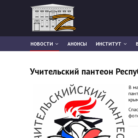
НОВОСТИ
АНОНСЫ
ИНСТИТУТ
Учительский пантеон Респ
В ма
пан
крым
Спа
фото