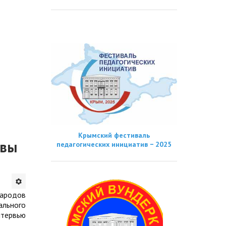
Крымский фестиваль
ивы
педагогических инициатив − 2025
народов
ального
нтервью