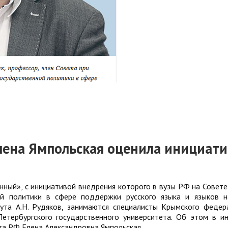
лена Ямпольская оценила инициат
енный», с инициативой внедрения которого в вузы РФ на Совете
ой политики в сфере поддержки русского языка и языков 
ута А.Н. Рудяков, занимаются специалисты Крымского федер
Петербургского государственного университета. Об этом в и
та РФ Елена Александровна Ямпольская.