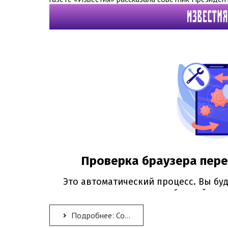
Подробнее: Советник Президента РФ Елена Ямпольская оценила инициативы крымских русистов