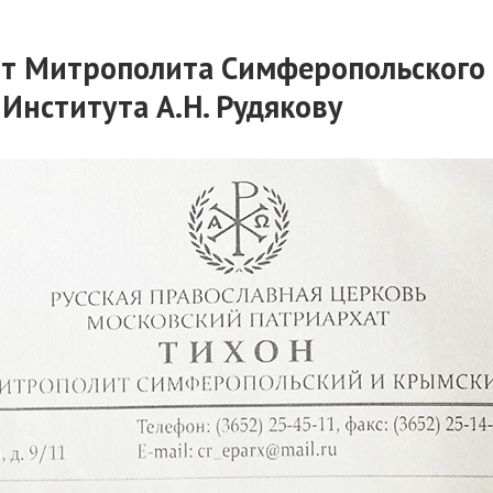
от Митрополита Симферопольского
Института А.Н. Рудякову