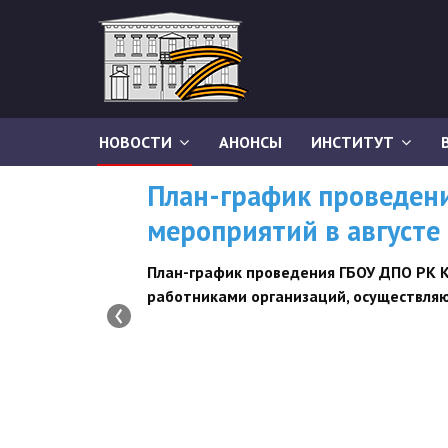
НОВОСТИ
АНОНСЫ
ИНСТИТУТ
ВНИМАНИЮ СЛУШАТЕЛЕЙ
Информируем, что в соответствии с пр
организации предоставления дополнител
руководящих и педагогических кадров о
‹
категорий слушателей» обучение будет п