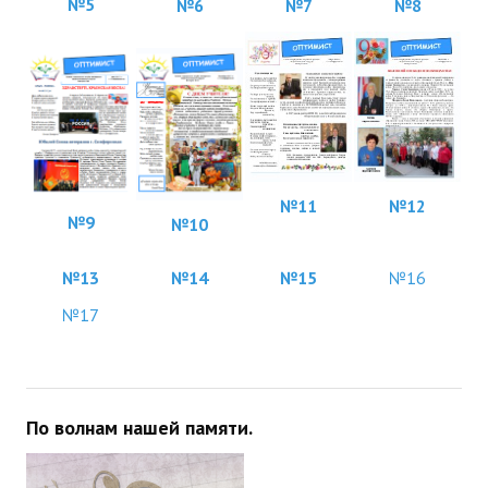
№5
№8
№6
№7
№
11
№12
№9
№10
№13
№14
№15
№16
№17
По волнам нашей памяти.