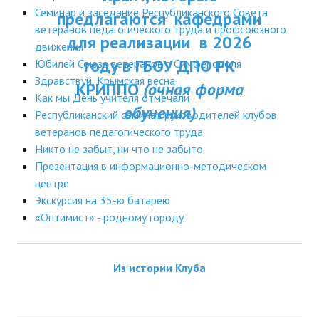
ДПП ПК:
Семинар и заседание Республиканского Совета
предлагаются кафедрами
ДПО
ветеранов педагогического труда и профсоюзного
Актуальное распи
для реализации в 2026
движения
Профессиональная переподготовка
занятий
году в ГБОУ ДПО РК
Юбилей Союза ветеранов г. Симферополя
Повышение квалификации
Здравствуй, Крымская весна
КРИППО
(очная форма
Как мы День учителя отмечали
обучения)
КОНТАКТЫ
Республиканский семинар руководителей клубов
ветеранов педагогического труда
Никто не забыт, ни что не забыто
Презентация в информационно-методическом
центре
Экскурсия на 35-ю батарею
«Оптимист» - родному городу
Из истории Клуба