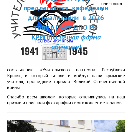
приступил
ДПП ПК:
предлагаются кафедрами
ДПО
к
Актуальное распи
для реализации в 2026
Профессиональная переподготовка
занятий
году в ГБОУ ДПО РК
Повышение квалификации
КРИППО
(очная форма
обучения)
КОНТАКТЫ
составлению «Учительского пантеона Республики
Крым», в который вошли и войдут наши крымские
учителя, прошедшие горнило Великой Отечественной
войны.
Спасибо всем школам, которые откликнулись на наш
призыв и прислали фотографии своих коллег-ветеранов.