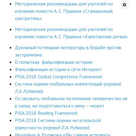
Методические рекомендации для учителей по
Будни института
изучению повести А. С. Пушкина «Станционный
смотритель»
АНОНСЫ
Методические рекомендации для учителей по
изучению повести А. С. Пушкина «Капитанская дочка»
ИНСТИТУТ
Духовный потенциал литературы в борьбе против
Противодействие коррупции
экстремизма
О попытках фальсификации истории
В ПОМОЩЬ УЧИТЕЛЮ
Фальсификации истории в сети Интернет
PISA 2018 Global Competence Framework
Организация УВП
Система оценки глобальных компетенций (
перевод
Л.А. Рудякова
)
ГИА
Остановить глобальное потепление человечество не
Карта ГИА РК
в силах, но подготовиться к нему — может
PISA 2018 Reading Framework
Советуем прочитать
PISA 2018 Система оценки читательской
грамотности
(
перевод Л.А. Рудякова
)
Готовимся к новому учебному году 2026-2027
Интервью А. Рудякова «Мы сумели исправить