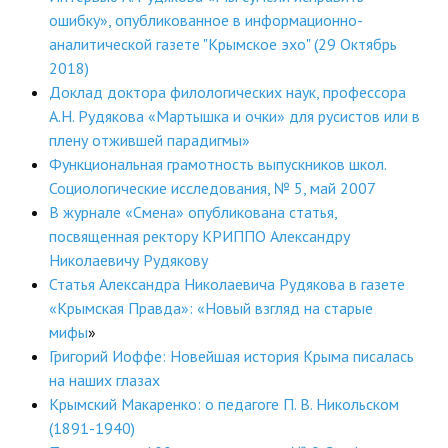
ошибку», опубликованное в информационно-
ДПО
аналитической газете "Крымское эхо" (29 Октябрь
2018)
Профессиональная переподготовка
Доклад доктора филологических наук, профессора
Повышение квалификации
А.Н. Рудякова «Мартышка и очки» для русистов или в
плену отжившей парадигмы»
КОНТАКТЫ
Функциональная грамотность выпускников школ.
Социологические исследования, № 5, май 2007
В журнале «Смена» опубликована статья,
посвященная ректору КРИППО Александру
Николаевичу Рудякову
Статья Александра Николаевича Рудякова в газете
«Крымская Правда»: «Новый взгляд на старые
мифы
»
Григорий Иоффе: Новейшая история Крыма писалась
на наших глазах
Крымский Макаренко: о педагоге П. В. Никольском
(1891-1940)