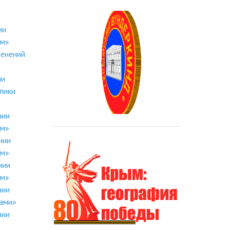
ии
ым»
менений
ии
лики
нии
ым»
нии
ым»
нии
ым»
нии
ками»
нии