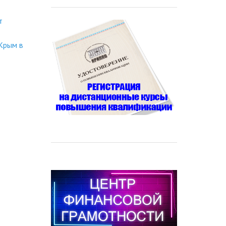
т
Крым в