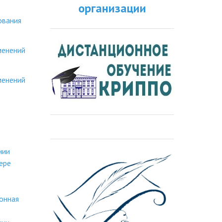
организации
ования
менений
менений
нии
ере
онная