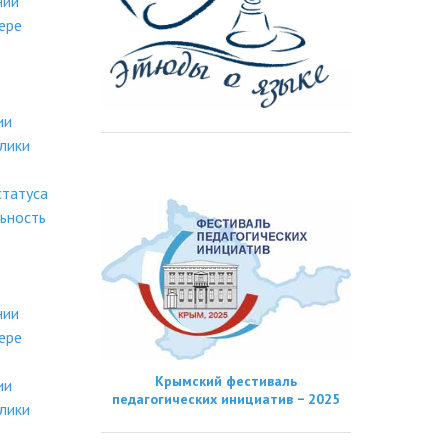
нии
ере
ии
лики
статуса
ьность
нии
ере
Крымский фестиваль
ии
педагогических инициатив − 2025
лики