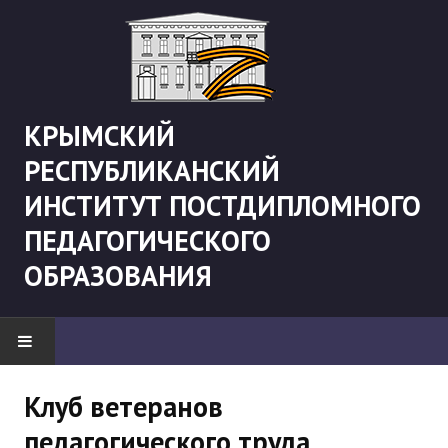
КРЫМСКИЙ
РЕСПУБЛИКАНСКИЙ
ИНСТИТУТ ПОСТДИПЛОМНОГО
ПЕДАГОГИЧЕСКОГО
ОБРАЗОВАНИЯ
НОВОСТИ
Клуб ветеранов
педагогического труда
"Боевая" русистика