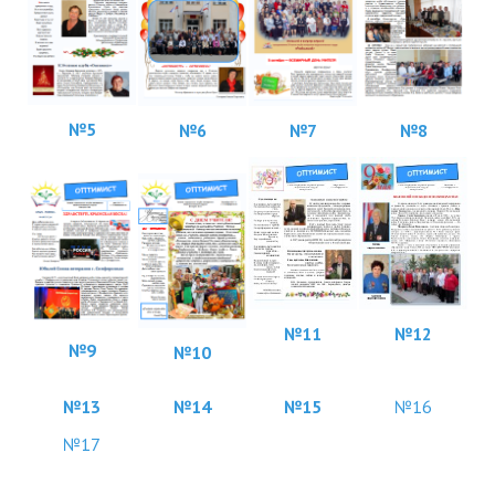
№5
№8
№6
№7
№
11
№12
№9
№10
№13
№14
№15
№16
№17