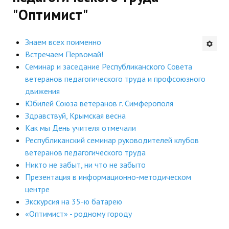
"Оптимист"
Будни института
АНОНСЫ
Знаем всех поименно
Встречаем Первомай!
ИНСТИТУТ
Семинар и заседание Республиканского Совета
ветеранов педагогического труда и профсоюзного
Противодействие коррупции
движения
Юбилей Союза ветеранов г. Симферополя
В ПОМОЩЬ УЧИТЕЛЮ
Здравствуй, Крымская весна
Как мы День учителя отмечали
Организация УВП
Республиканский семинар руководителей клубов
ветеранов педагогического труда
ГИА
Никто не забыт, ни что не забыто
Карта ГИА РК
Презентация в информационно-методическом
центре
Советуем прочитать
Экскурсия на 35-ю батарею
«Оптимист» - родному городу
Готовимся к новому учебному году 2026-2027