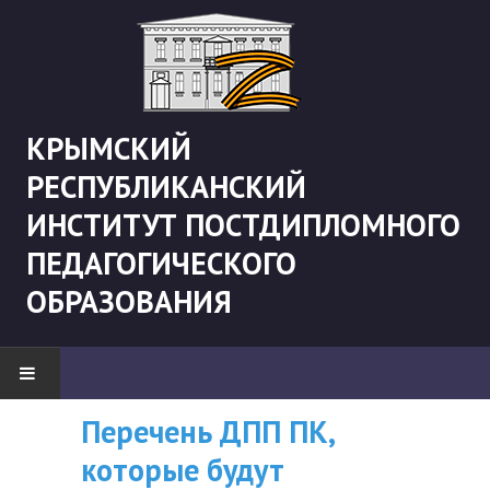
КРЫМСКИЙ
РЕСПУБЛИКАНСКИЙ
ИНСТИТУТ ПОСТДИПЛОМНОГО
ПЕДАГОГИЧЕСКОГО
ОБРАЗОВАНИЯ
Рекомендации «Об
ВНИМАНИЮ
Перечень ДПП ПК
НОВОСТИ
организации
СЛУШАТЕЛЕЙ, У
которые будут
"Боевая" русистика