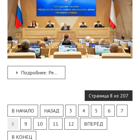
Подробнее: Ректор Института А.Н. Рудяков принял участие в сессии Государственного Совета Республики Крым
Страница 8 из 207
В НАЧАЛО
НАЗАД
3
4
5
6
7
8
9
10
11
12
ВПЕРЁД
В КОНЕЦ