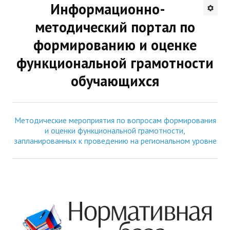
Информационно-
Будни института
методический портал по
АНОНСЫ
формированию и оценке
функциональной грамотности
ИНСТИТУТ
обучающихся
Противодействие коррупции
В ПОМОЩЬ УЧИТЕЛЮ
Методические мероприятия по вопросам формирования
и оценки функциональной грамотности,
Организация УВП
запланированных к проведению на региональном уровне
ГИА
Карта ГИА РК
Советуем прочитать
Готовимся к новому учебному году 2026-2027