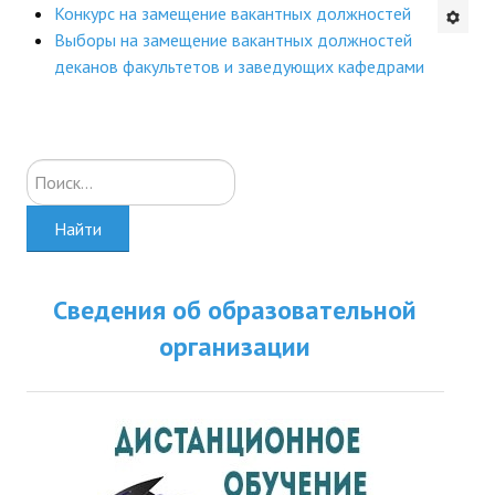
Конкурс на замещение вакантных должностей
Будни института
Выборы на замещение вакантных должностей
деканов факультетов и заведующих кафедрами
АНОНСЫ
ИНСТИТУТ
Искать...
Противодействие коррупции
Найти
В ПОМОЩЬ УЧИТЕЛЮ
Организация УВП
Сведения об образовательной
ГИА
организации
Карта ГИА РК
Советуем прочитать
Готовимся к новому учебному году 2026-2027