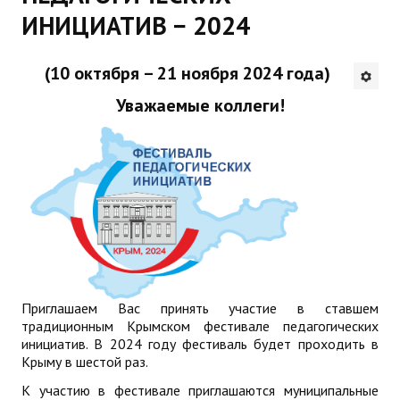
ИНИЦИАТИВ − 2024
Будни института
АНОНСЫ
(10 октября – 21 ноября 2024 года)
Уважаемые коллеги!
ИНСТИТУТ
Противодействие коррупции
В ПОМОЩЬ УЧИТЕЛЮ
Организация УВП
ГИА
Приглашаем Вас принять участие в ставшем
Карта ГИА РК
традиционным Крымском фестивале педагогических
инициатив. В 2024 году фестиваль будет проходить в
Советуем прочитать
Крыму в шестой раз.
Готовимся к новому учебному году 2026-2027
К участию в фестивале приглашаются муниципальные