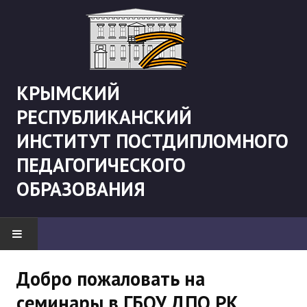
КРЫМСКИЙ
РЕСПУБЛИКАНСКИЙ
ИНСТИТУТ ПОСТДИПЛОМНОГО
ПЕДАГОГИЧЕСКОГО
ОБРАЗОВАНИЯ
НОВОСТИ
Добро пожаловать на
семинары в ГБОУ ДПО РК
"Боевая" русистика