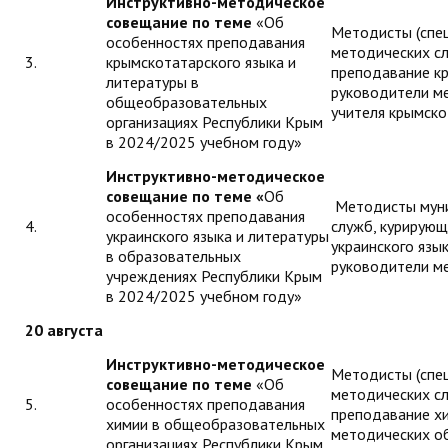
Инструктивно-методическое
совещание по теме
«Об
Методисты (спе
особенностях преподавания
методических с
3.
крымскотатарского языка и
преподавание кр
литературы в
руководители м
общеобразовательных
учителя крымско
организациях Республики Крым
в 2024/2025 учебном году»
Инструктивно-методическое
совещание по теме
«
Об
Методисты муни
особенностях преподавания
4.
служб, курирую
украинского языка и литературы
украинского язык
в образовательных
руководители м
учреждениях Республики Крым
в 2024/2025 учебном году»
20 августа
Инструктивно-методическое
Методисты (спе
совещание по теме
«Об
методических с
5.
особенностях преподавания
преподавание х
химии в общеобразовательных
методических о
организациях Республики Крым