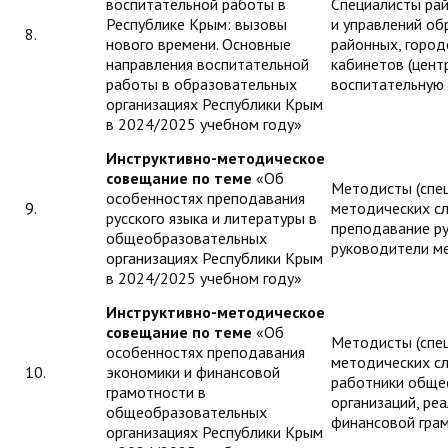
воспитательной работы в
Специалисты рай
Республике Крым: вызовы
и управлений об
8.
нового времени. Основные
районных, город
направления воспитательной
кабинетов (цент
работы в образовательных
воспитательную
организациях Республики Крым
в 2024/2025 учебном году»
Инструктивно-методическое
совещание по теме
«Об
Методисты (спе
особенностях преподавания
9.
методических с
русского языка и литературы в
преподавание ру
общеобразовательных
руководители м
организациях Республики Крым
в 2024/2025 учебном году»
Инструктивно-методическое
совещание по теме
«Об
Методисты (спе
особенностях преподавания
методических сл
10.
экономики и финансовой
работники обще
грамотности в
организаций, ре
общеобразовательных
финансовой гра
организациях Республики Крым