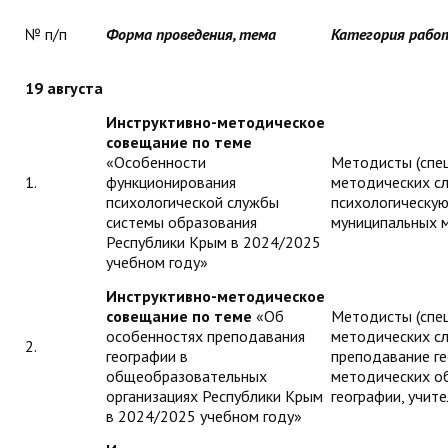
ДПО
№ п/п
Форма проведения, тема
Категория рабо
Профессиональная переподготовка
19 августа
Повышение квалификации
Инструктивно-методическое
совещание по теме
КОНТАКТЫ
«Особенности
Методисты (спе
1.
функционирования
методических с
психологической службы
психологическую
системы образования
муниципальных 
Республики Крым в 2024/2025
учебном году»
Инструктивно-методическое
совещание по теме
«Об
Методисты (спе
особенностях преподавания
методических с
2.
географии в
преподавание ге
общеобразовательных
методических о
организациях Республики Крым
географии, учит
в 2024/2025 учебном году»