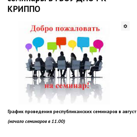
КРИППО
Будни института
АНОНСЫ
ИНСТИТУТ
Противодействие коррупции
В ПОМОЩЬ УЧИТЕЛЮ
Организация УВП
ГИА
Карта ГИА РК
График проведения республиканских семинаров в авгус
Советуем прочитать
(начало семинаров в 11.00)
Готовимся к новому учебному году 2026-2027