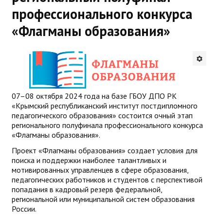
профессионального конкурса
Будни института
«Флагманы образования»
АНОНСЫ
ИНСТИТУТ
Противодействие коррупции
07–08 октября 2024 года на базе ГБОУ ДПО РК
В ПОМОЩЬ УЧИТЕЛЮ
«Крымский республиканский институт постдипломного
педагогического образования» состоится очный этап
регионального полуфинала профессионального конкурса
Организация УВП
«Флагманы образования».
ГИА
Проект «Флагманы образования» создает условия для
поиска и поддержки наиболее талантливых и
Карта ГИА РК
мотивированных управленцев в сфере образования,
педагогических работников и студентов с перспективой
Советуем прочитать
попадания в кадровый резерв федеральной,
региональной или муниципальной систем образования
Готовимся к новому учебному году 2026-2027
России.