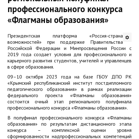
профессионального конкурса
Будни института
«Флагманы образования»
АНОНСЫ
Президентская платформа «Россия-страна
ИНСТИТУТ
возможностей» при поддержке Правительства
Российской Федерации и Минпросвещения России с
Противодействие коррупции
2019 года создает условия для профессионального и
карьерного развития студентов, учителей и управленцев
в сфере образования.
В ПОМОЩЬ УЧИТЕЛЮ
09–10 октября 2023 года на базе ГБОУ ДПО РК
Организация УВП
«Крымский республиканский институт постдипломного
педагогического образования» в рамках реализации
ГИА
федерального проекта «Флагманы образования»
состоится очный этап регионального полуфинала
Карта ГИА РК
профессионального конкурса «Флагманы образования».
В полуфинал профессионального конкурса «Флагманы
Советуем прочитать
образования» по результатам дистанционного этапа
конкурса – комплексной оценки уровня
Готовимся к новому учебному году 2026-2027
сформированности надпрофессиональных компетенций