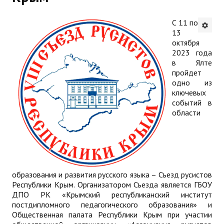
Будни института
С 11 по
13
АНОНСЫ
октября
2023 года
ИНСТИТУТ
в Ялте
пройдет
одно из
Противодействие коррупции
ключевых
событий в
В ПОМОЩЬ УЧИТЕЛЮ
области
Организация УВП
ГИА
Карта ГИА РК
образования и развития русского языка – Съезд русистов
Республики Крым. Организатором Съезда является ГБОУ
Советуем прочитать
ДПО РК «Крымский республиканский институт
постдипломного педагогического образования» и
Готовимся к новому учебному году 2026-2027
Общественная палата Республики Крым при участии