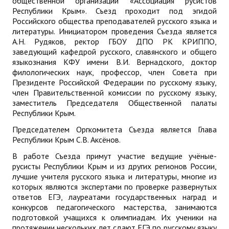
общественной организации «Ассоциация русистов
Республики Крым». Съезд проходит под эгидой
ДПО
Российского общества преподавателей русского языка и
литературы. Инициатором проведения Съезда является
Профессиональная переподготовка
А.Н. Рудяков, ректор ГБОУ ДПО РК КРИППО,
заведующий кафедрой русского, славянского и общего
Повышение квалификации
языкознания КФУ имени В.И. Вернадского, доктор
филологических наук, профессор, член Совета при
КОНТАКТЫ
Президенте Российской Федерации по русскому языку,
член Правительственной комиссии по русскому языку,
заместитель Председателя Общественной палаты
Республики Крым.
Председателем Оргкомитета Съезда является Глава
Республики Крым С.В. Аксёнов.
В работе Съезда примут участие ведущие учёные-
русисты Республики Крым и из других регионов России,
лучшие учителя русского языка и литературы, многие из
которых являются экспертами по проверке развернутых
ответов ЕГЭ, лауреатами государственных наград и
конкурсов педагогического мастерства, занимаются
подготовкой учащихся к олимпиадам. Их ученики на
протяжении нескольких лет сдают ЕГЭ по русскому языку