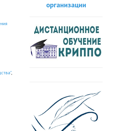
организации
ения
дства"
,