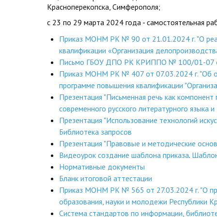
Красноперекопска, Симферополя;
с 23 по 29 марта 2024 года - самостоятельная р
Приказ МОНМ РК № 90 от 21.01.2024 г. "О р
квалификации «Организация делопроизводства
Письмо ГБОУ ДПО РК КРИППО № 100/01-07 от
Приказ МОНМ РК № 407 от 07.03.2024 г. "Об 
программе повышения квалификации "Организа
Презентация "Письменная речь как компонент
современного русского литературного языка 
Презентация "Использование технологий искус
Библиотека запросов
Презентация "Правовые и методические основ
Видеоурок создание шаблона приказа
.
Шаблон
Нормативные документы
Бланк итоговой аттестации
Приказ МОНМ РК № 565 от 27.03.2024 г. "О п
образования, науки и молодежи Республики К
Система стандартов по информации, библио