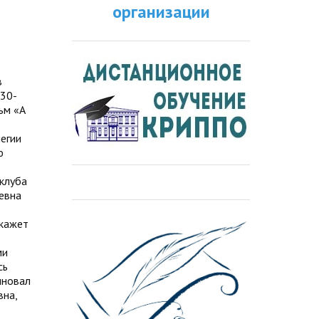
организации
в
 30-
ьм «А
егии
ю
клуба
евна
скажет
ми
сь
лновал
вна,