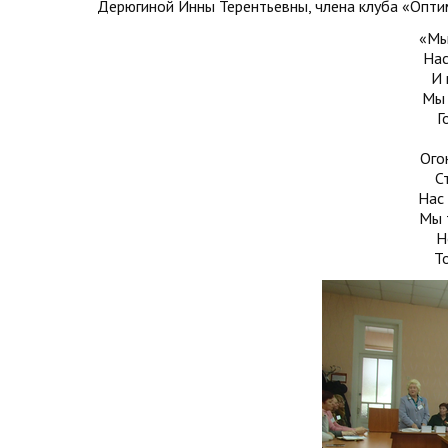
Дерюгиной Инны Терентьевны, члена клуба «Опти
«Мы
Нас
И 
Мы 
Г
Ого
С
Нас
Мы 
Н
Т