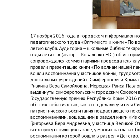
17 ноября 2016 года в городском информационно
педагогического труда «Оптимист» и книги «По в
летию клуба. Аудитория – школьные библиотекар
годы летят…» (автор – Коваленко Н.С.) об истори
сопровождался комментариями председателя клу
провели презентацию книги «По волнам нашей памя
вошли воспоминания участников войны, трудового
дошкольных учреждений г. Симферополя и Крыма. 
Ривкина Вера Самойловна, Мерецкая Раиса Павло
выдвинуты симферопольским городским Союзом ве
Государственную премию Республики Крым 2016 год
об этих событиях так, как это сделали учителя С
патриотического воспитания подрастающего поко
воспоминаниями, вошедшими в раздел книги «Из о
Григорьева Вера Андреевна, участница Великой О
всех присутствующих в зале, у многих на глазах
воспоминания которой вошли в раздел «Детство,