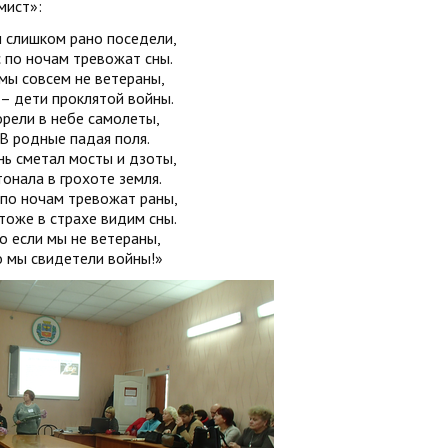
мист»:
 слишком рано поседели,
 по ночам тревожат сны.
мы совсем не ветераны,
– дети проклятой войны.
орели в небе самолеты,
В родные падая поля.
нь сметал мосты и дзоты,
тонала в грохоте земля.
 по ночам тревожат раны,
тоже в страхе видим сны.
о если мы не ветераны,
о мы свидетели войны!»