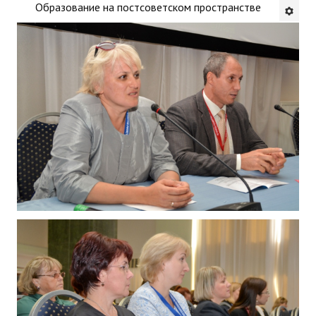
Образование на постсоветском пространстве
Будни института
АНОНСЫ
ИНСТИТУТ
Противодействие коррупции
В ПОМОЩЬ УЧИТЕЛЮ
Организация УВП
ГИА
Карта ГИА РК
Советуем прочитать
Готовимся к новому учебному году 2026-2027