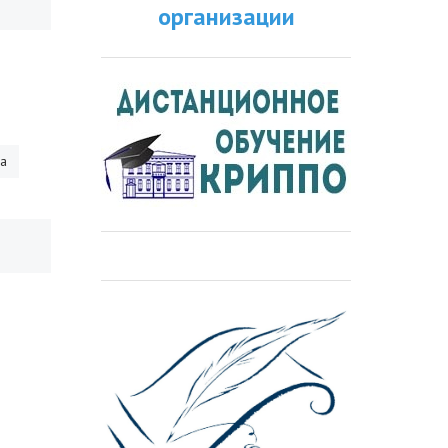
организации
ра