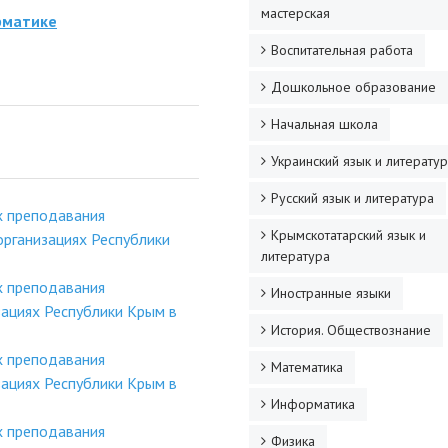
мастерская
рматике
Воспитательная работа
Дошкольное образование
Начальная школа
Украинский язык и литерату
Русский язык и литература
х преподавания
Крымскотатарский язык и
рганизациях Республики
литература
х преподавания
Иностранные языки
ациях Республики Крым в
История. Обществознание
х преподавания
Математика
ациях Республики Крым в
Информатика
х преподавания
Физика