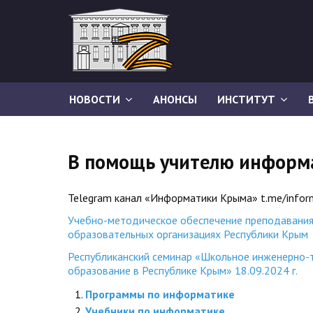
НОВОСТИ
АНОНСЫ
ИНСТИТУТ
В помощь учителю информ
Telegram
канал
«
Информатики Крыма
» t.me/infor
Учебно-методическое обеспечение преподавания
образовательных организациях Республики Крым
Республиканский семинар «Школьное инженерно-
образование в Республике Крым» 18.09.2024 г.
Программы по информатике
Учебники по информатике