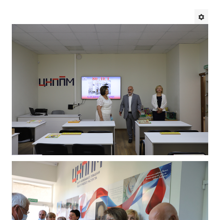
Будни института
АНОНСЫ
ИНСТИТУТ
Противодействие коррупции
В ПОМОЩЬ УЧИТЕЛЮ
Организация УВП
ГИА
Карта ГИА РК
Советуем прочитать
Готовимся к новому учебному году 2026-2027