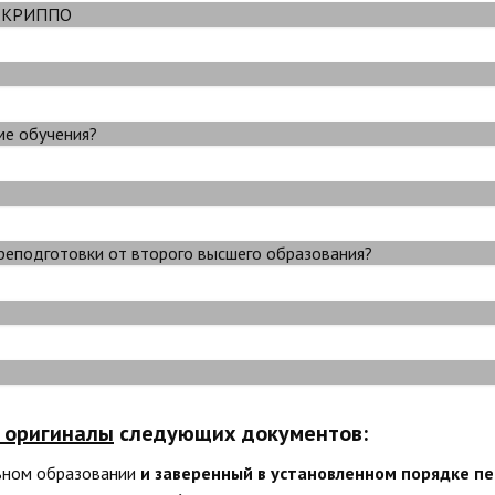
ДО КРИППО
ме обучения?
реподготовки от второго высшего образования?
и оригиналы
следующих документов:
ьном образовании
и заверенный в установленном порядке п