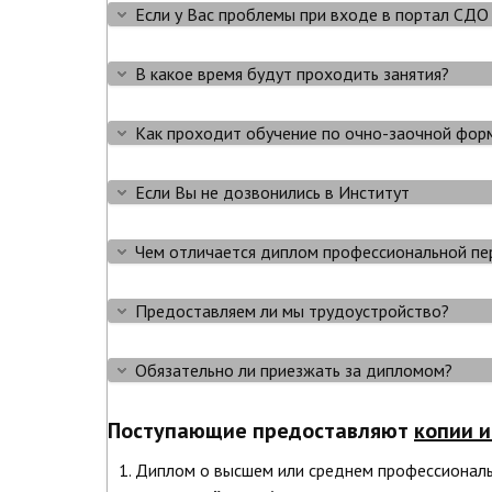
Если у Вас проблемы при входе в портал С
В какое время будут проходить занятия?
Как проходит обучение по очно-заочной фор
Если Вы не дозвонились в Институт
Чем отличается диплом профессиональной пе
Предоставляем ли мы трудоустройство?
Обязательно ли приезжать за дипломом?
Поступающие предоставляют
копии 
Диплом о высшем или среднем профессионал