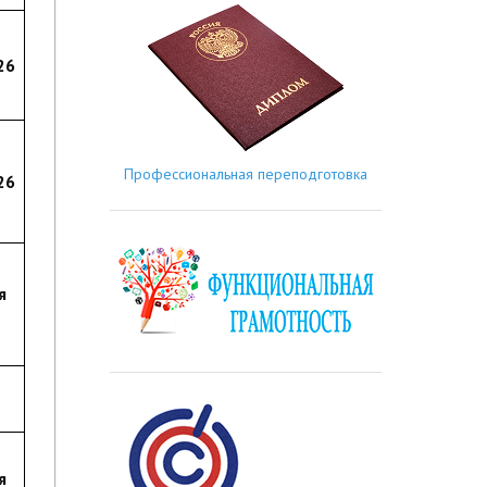
26
Профессиональная переподготовка
26
я
я