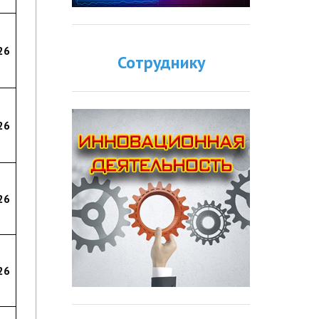
26
Сотруднику
26
26
26