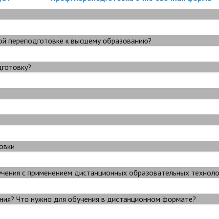
?
ой переподготовке к высшему образованию?
дготовку?
овки
учения с применением дистанционных образовательных техноло
ия? Что нужно для обучения в дистанционном формате?