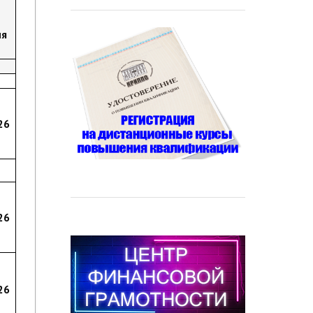
о
ия
26
ция
26
26