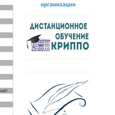
организации
гий?