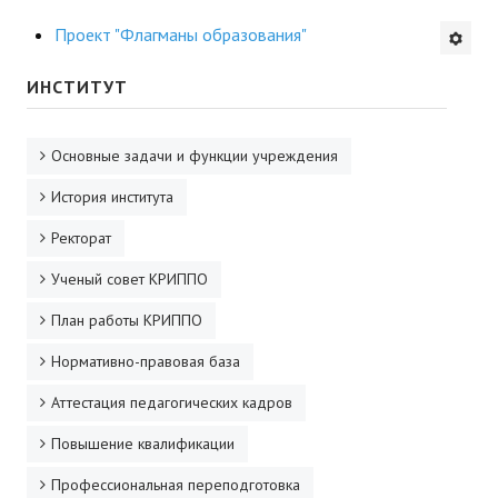
Будни института
Проект "Флагманы образования"
АНОНСЫ
ИНСТИТУТ
ИНСТИТУТ
Основные задачи и функции учреждения
Противодействие коррупции
История института
Ректорат
В ПОМОЩЬ УЧИТЕЛЮ
Ученый совет КРИППО
Организация УВП
План работы КРИППО
ГИА
Нормативно-правовая база
Карта ГИА РК
Аттестация педагогических кадров
Советуем прочитать
Повышение квалификации
Готовимся к новому учебному году 2026-2027
Профессиональная переподготовка