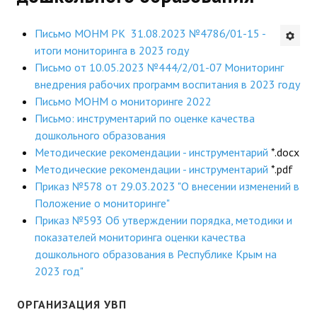
Будни института
Письмо МОНМ РК 31.08.2023 №4786/01-15 -
итоги мониторинга в 2023 году
АНОНСЫ
Письмо от 10.05.2023 №444/2/01-07 Мониторинг
внедрения рабочих программ воспитания в 2023 году
ИНСТИТУТ
Письмо МОНМ о мониторинге 2022
Письмо: инструментарий по оценке качества
Противодействие коррупции
дошкольного образования
Методические рекомендации - инструментарий
*.docx
В ПОМОЩЬ УЧИТЕЛЮ
Методические рекомендации - инструментарий
*.pdf
Приказ №578 от 29.03.2023 "О внесении изменений в
Организация УВП
Положение о мониторинге"
ГИА
Приказ №593 Об утверждении порядка, методики и
показателей мониторинга оценки качества
Карта ГИА РК
дошкольного образования в Республике Крым на
2023 год"
Советуем прочитать
Готовимся к новому учебному году 2026-2027
ОРГАНИЗАЦИЯ УВП