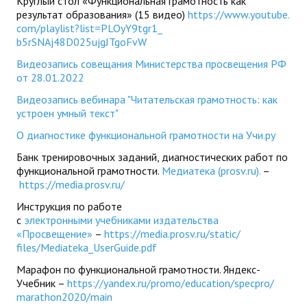
Круглый стол «Функциональная грамотность как
результат образования» (15 видео)
https://www.youtube.
com/playlist?list=PLOyY9tgr1_
b5rSNAj48D025ujgJTgoFvW
Видеозапись совещания Министерства просвещения РФ
от 28.01.2022
Видеозапись вебинара "Читательская грамотность: как
устроен умный текст"
О диагностике функциональной грамотности на Учи.ру
Банк тренировочных заданий, диагностических работ по
функциональной грамотности.
Медиатека (prosv.ru).
–
https://media.prosv.ru/
Инструкция по работе
с
электронными учебниками издательства
«Просвещение»
–
https://media.prosv.ru/static/
files/Mediateka_UserGuide.pdf
Марафон по функциональной грамотности. Яндекс-
Учебник –
https://yandex.ru/promo/
education/specpro/
marathon2020/main