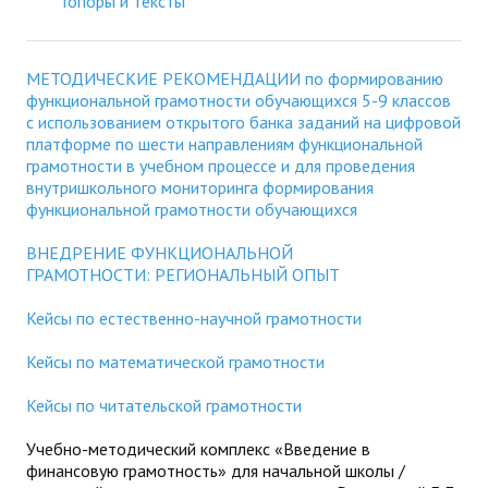
"Топоры и тексты"
Будни института
МЕТОДИЧЕСКИЕ РЕКОМЕНДАЦИИ по формированию
АНОНСЫ
функциональной грамотности обучающихся 5-9 классов
с использованием открытого банка заданий на цифровой
ИНСТИТУТ
платформе по шести направлениям функциональной
грамотности в учебном процессе и для проведения
внутришкольного мониторинга формирования
Противодействие коррупции
функциональной грамотности обучающихся
В ПОМОЩЬ УЧИТЕЛЮ
ВНЕДРЕНИЕ ФУНКЦИОНАЛЬНОЙ
ГРАМОТНОСТИ: РЕГИОНАЛЬНЫЙ ОПЫТ
Организация УВП
Кейсы по естественно-научной грамотности
ГИА
Кейсы по математической грамотности
Карта ГИА РК
Кейсы по читательской грамотности
Советуем прочитать
Учебно-методический комплекс «Введение в
Готовимся к новому учебному году 2026-2027
финансовую грамотность» для начальной школы /