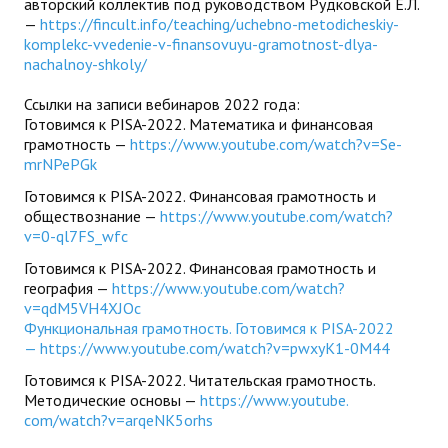
авторский коллектив под руководством Рудковской Е.Л.
—
ДПО
https://fincult.info/
teaching/uchebno-
metodicheskiy-
komplekc-
vvedenie-v-finansovuyu-
gramotnost-dlya-
nachalnoy-
shkoly/
Профессиональная переподготовка
Ссылки на записи вебинаров 2022 года:
Повышение квалификации
Готовимся к PISA-2022. Математика и финансовая
грамотность —
https://www.youtube.com/
watch?v=Se-
КОНТАКТЫ
mrNPePGk
Готовимся к PISA-2022. Финансовая грамотность и
обществознание —
https://www.youtube.com/
watch?
v=0-ql7FS_wfc
Готовимся к PISA-2022. Финансовая грамотность и
география —
https://www.youtube.com/
watch?
v=qdM5VH4XJOc
Функциональная грамотность. Готовимся к PISA-2022
—
https://www.youtube.com/
watch?v=pwxyK1-0M44
Готовимся к PISA-2022. Читательская грамотность.
Методические основы —
https://www.youtube.
com/watch?v=arqeNK5orhs