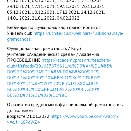
01.10.2021, 08.10.2021, 15.10.2021, 22.10.2021,
29.10.2021, 12.11.2021, 19.11.2021, 26.11.2021,
03.12.2021, 10.12.2021, 17.12.2021, 24.12.2021,
14.01.2022, 21.01.2022, 04.02.2022.
Вебинары по функциональной грамотности от
Учитель.
club
https://uchitel.club/webinars/
funkcionalnaya-
gramotnost
Функциональная грамотность / Клуб
учителей «Академическая среда» / Академия
ПРОСВЕЩЕНИЕ
https://academy.prosv.ru/
teachers-
club#!/tfeeds/
201657676611/c/%D0%A4%D1%83%
D0%BD%D0%BA%D1%86%D0%B8%D0%BE%
D0%BD%D0%B0%D0%BB%D1%8C%D0%BD%
D0%B0%D1%8F%20%D0%B3%D1%80%D0%
B0%D0%BC%D0%BE%D1%82%D0%BD%D0%
BE%D1%81%D1%82%D1%8C
О развитии предпосылок функциональной грамотности в
дошкольном
возрасте 21.01.2022
https://www.youtube.com/watch?
v=qJJH6SPqWZ4