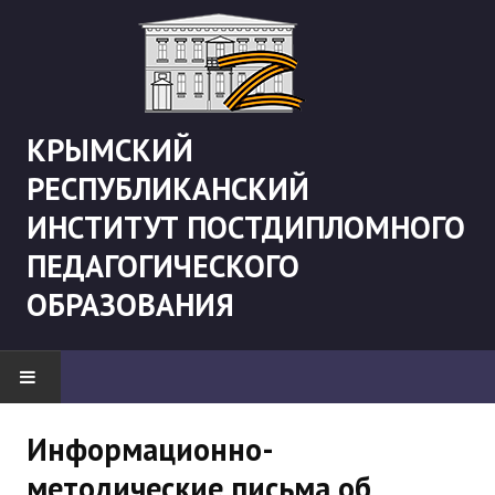
КРЫМСКИЙ
РЕСПУБЛИКАНСКИЙ
ИНСТИТУТ ПОСТДИПЛОМНОГО
ПЕДАГОГИЧЕСКОГО
ОБРАЗОВАНИЯ
НОВОСТИ
Информационно-
методические письма об
"Боевая" русистика