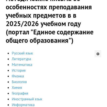
особенностях преподавания
Будни института
учебных предметов в в
АНОНСЫ
2025/2026 учебном году
ИНСТИТУТ
(портал "Единое содержание
общего образования")
Противодействие коррупции
В ПОМОЩЬ УЧИТЕЛЮ
Русский язык
Литература
Организация УВП
Математика
История
ГИА
Физика
Биология
Карта ГИА РК
Химия
Советуем прочитать
География
Иностранный язык
Готовимся к новому учебному году 2026-2027
Информатика