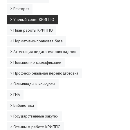
ДПО
Ректорат
Ученый совет КРИППО
Профессиональная переподготовка
План работы КРИППО
Повышение квалификации
Нормативно-правовая база
КОНТАКТЫ
Аттестация педагогических кадров
Повышение квалификации
Профессиональная переподготовка
Олимпиады и конкурсы
ГИА
Библиотека
Государственные закупки
Отзывы о работе КРИППО