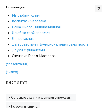
Номинации:
Будни института
Мы любим Крым
АНОНСЫ
Воспитать Человека
Наша школа - инновационная
ИНСТИТУТ
Я люблю свой предмет
Я - наставник
Противодействие коррупции
Да здравствует функциональная грамотность
Дружи с финансами
В ПОМОЩЬ УЧИТЕЛЮ
Спецприз Город Мастеров
Организация УВП
(презентация)
(видео)
ГИА
ИНСТИТУТ
Карта ГИА РК
Советуем прочитать
Основные задачи и функции учреждения
Готовимся к новому учебному году 2026-2027
История института