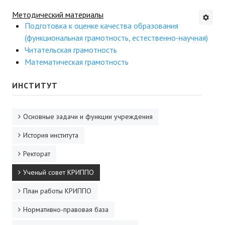
Методический материалы
Будни института
Подготовка к оценке качества образования
АНОНСЫ
(функциональная грамотность, естественно-научная)
Читательская грамотность
Математическая грамотность
ИНСТИТУТ
ИНСТИТУТ
Противодействие коррупции
В ПОМОЩЬ УЧИТЕЛЮ
Основные задачи и функции учреждения
Организация УВП
История института
ГИА
Ректорат
Ученый совет КРИППО
Карта ГИА РК
План работы КРИППО
Советуем прочитать
Нормативно-правовая база
Готовимся к новому учебному году 2026-2027