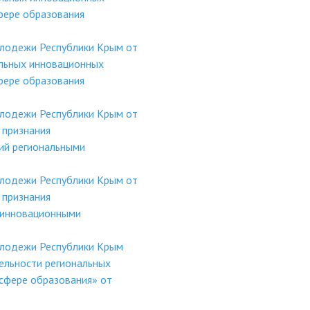
фере образования
олодежи Республики Крым от
льных инновационных
фере образования
олодежи Республики Крым от
 признания
ий региональными
олодежи Республики Крым от
 признания
 инновационными
олодежи Республики Крым
ельности региональных
сфере образования» от