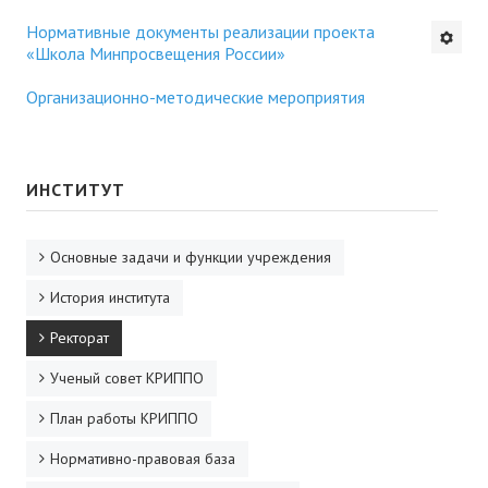
Нормативные документы реализации проекта
Будни института
«Школа Минпросвещения России»
АНОНСЫ
Организационно-методические мероприятия
ИНСТИТУТ
Противодействие коррупции
ИНСТИТУТ
В ПОМОЩЬ УЧИТЕЛЮ
Основные задачи и функции учреждения
Организация УВП
История института
ГИА
Ректорат
Карта ГИА РК
Ученый совет КРИППО
План работы КРИППО
Советуем прочитать
Нормативно-правовая база
Готовимся к новому учебному году 2026-2027