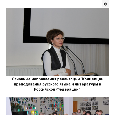
Будни института
АНОНСЫ
ИНСТИТУТ
Противодействие коррупции
В ПОМОЩЬ УЧИТЕЛЮ
Организация УВП
ГИА
Основные направления реализации "Концепции
преподавания русского языка и литературы в
Карта ГИА РК
Российской Федерации"
Советуем прочитать
Готовимся к новому учебному году 2026-2027