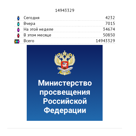
14943329
Сегодня
4232
Вчера
7015
На этой неделе
34674
В этом месяце
50850
Всего
14943329