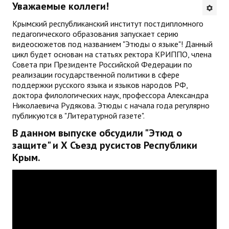
Уважаемые коллеги!
Будни института
Крымский республиканский институт постдипломного
педагогического образования запускает серию
АНОНСЫ
видеосюжетов под названием "Этюды о языке"! Данный
цикл будет основан на статьях ректора КРИППО, члена
ИНСТИТУТ
Совета при Президенте Российской Федерации по
реализации государственной политики в сфере
поддержки русского языка и языков народов РФ,
Противодействие коррупции
доктора филологических наук, профессора Александра
Николаевича Рудякова. Этюды с начала года регулярно
В ПОМОЩЬ УЧИТЕЛЮ
публикуются в "Литературной газете".
В данном выпуске обсудили "Этюд о
Организация УВП
защите" и Х Съезд русистов Республики
Крым.
ГИА
Карта ГИА РК
Советуем прочитать
Готовимся к новому учебному году 2026-2027