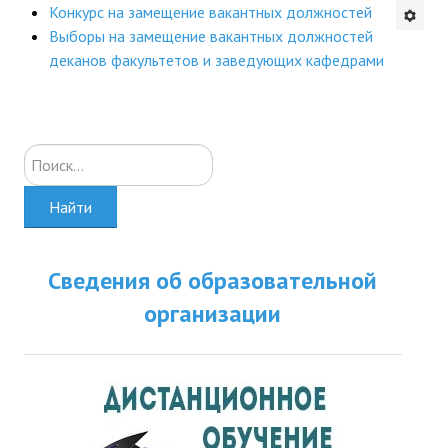
Конкурс на замещение вакантных должностей
Будни института
Выборы на замещение вакантных должностей
деканов факультетов и заведующих кафедрами
АНОНСЫ
ИНСТИТУТ
Искать...
Противодействие коррупции
Найти
В ПОМОЩЬ УЧИТЕЛЮ
Организация УВП
Сведения об образовательной
ГИА
организации
Карта ГИА РК
Советуем прочитать
Готовимся к новому учебному году 2026-2027