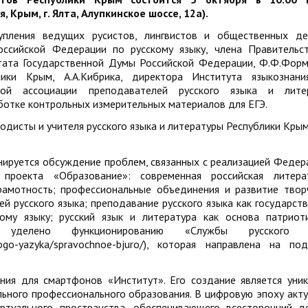
 Крым, г. Ялта, Алупкинское шоссе, 12а).
пления ведущих русистов, лингвистов и общественных де
оссийской Федерации по русскому языку, члена Правительс
утата Государственной Думы Российской Федерации, Ф.Ф.Форм
ики Крым, А.А.Кибрика, директора Института языкознани
дной ассоциации преподавателей русского языка и литер
ботке контрольных измерительных материалов для ЕГЭ.
дисты и учителя русского языка и литературы Республики Крым
анируется обсуждение проблем, связанных с реализацией Федер
 проекта «Образование»: современная российская литера
грамотность; профессиональные объединения и развитие твор
й русского языка; преподавание русского языка как государств
кому языку; русский язык и литература как основа патриот
 уделено функционированию «Службы русского я
usskogo-yazyka/spravochnoe-bjuro/), которая направлена на по
ния для смартфонов «Институт». Его создание является уни
ьного профессионального образования. В цифровую эпоху акт
ртуального пространства, обеспечивающего всесторонний д