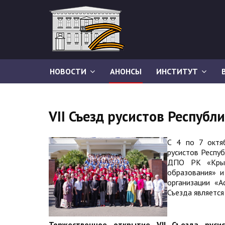
НОВОСТИ
АНОНСЫ
ИНСТИТУТ
VII Съезд русистов Респуб
С 4 по 7 октя
русистов Респу
ДПО РК «Крымс
образования» и
организации «А
Съезда является
Торжественное открытие VII Съезда руси