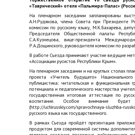
«Таврический» отеля «Пальмира-Палас» (Россия,
На пленарном заседании запланированы высту
А.Н.Рудякова, члена Совета при Президенте Р
комиссии по русскому языку, М.К.Бахарева, деп
Председателя Общественной палаты Республ
С.А.Кузнецова, вице-президента Междунаро
Р.А.Дощинского, руководителя комиссии по разра
В работе Съезда принимают участие ведущие мето
«Ассоциации русистов Республики Крым».
На пленарном заседании и на круглых столах пл
проекта «Учитель будущего» Национального
публицистика; читательская и функциональная 
потенциала и педагогического мастерства учителе
государственная итоговая аттестация по русс
воспитание. Особое внимание будет
(http://uchirusskiy.com/spravochnaya-sluzhba-r
русского языка как государственного.
В рамках Съезда пройдёт презентация приложе
продуктом для современной системы дополнител
является создание постоянно действующего ви