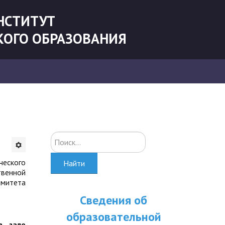
НСТИТУТ
КОГО ОБРАЗОВАНИЯ
Искать...
еского
Найти
твенной
омитета
Сведения об
образовательной
в зале