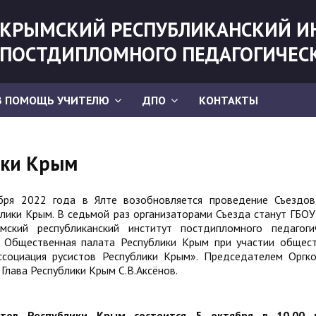
КРЫМСКИЙ РЕСПУБЛИКАНСКИЙ И
ПОСТДИПЛОМНОГО ПЕДАГОГИЧЕС
В ПОМОЩЬ УЧИТЕЛЮ
ДПО
КОНТАКТЫ
лики Крым
бря 2022 года в Ялте возобновляется проведение Съездов
блики Крым. В седьмой раз организаторами Съезда станут ГБОУ
кий республиканский институт постдипломного педагогич
 Общественная палата Республики Крым при участии общес
ссоциация русистов Республики Крым». Председателем Оргк
 Глава Республики Крым С.В.Аксёнов.
стов Республики Крым состоится 5 октября в 10.00 