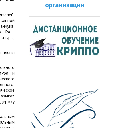
организации
ятелей:
твенной
анчука,
я РАН,
атуры,
, члены
ального
тура и
ческого
енного;
ическое
зыка»
ддержку
кальным
уальным
оступ к