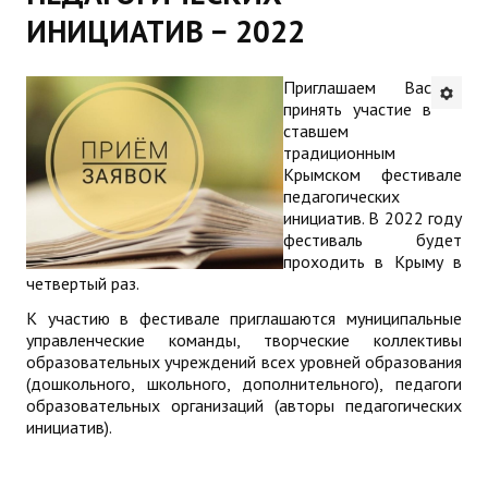
ИНИЦИАТИВ − 2022
Будни института
АНОНСЫ
Приглашаем Вас
принять участие в
ставшем
ИНСТИТУТ
традиционным
Крымском фестивале
Противодействие коррупции
педагогических
инициатив. В 2022 году
В ПОМОЩЬ УЧИТЕЛЮ
фестиваль будет
проходить в Крыму в
четвертый раз.
Организация УВП
К участию в фестивале приглашаются муниципальные
ГИА
управленческие команды, творческие коллективы
образовательных учреждений всех уровней образования
Карта ГИА РК
(дошкольного, школьного, дополнительного), педагоги
образовательных организаций (авторы педагогических
Советуем прочитать
инициатив).
Готовимся к новому учебному году 2026-2027