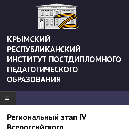
КРЫМСКИЙ
РЕСПУБЛИКАНСКИЙ
ИНСТИТУТ ПОСТДИПЛОМНОГО
ПЕДАГОГИЧЕСКОГО
ОБРАЗОВАНИЯ
НОВОСТИ
Региональный этап IV
Всероссийского
"Боевая" русистика