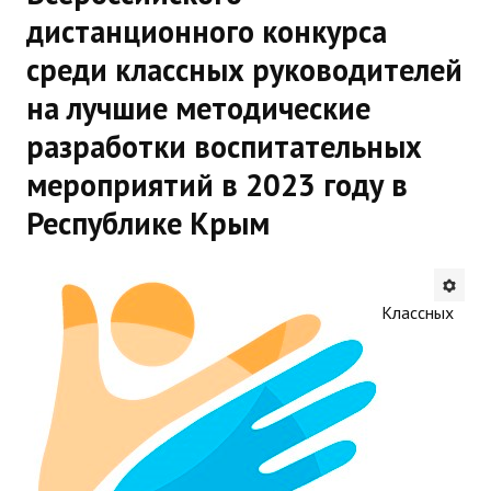
дистанционного конкурса
Будни института
среди классных руководителей
АНОНСЫ
на лучшие методические
ИНСТИТУТ
разработки воспитательных
мероприятий в 2023 году в
Противодействие коррупции
Республике Крым
В ПОМОЩЬ УЧИТЕЛЮ
Организация УВП
Классных
ГИА
Карта ГИА РК
Советуем прочитать
Готовимся к новому учебному году 2026-2027