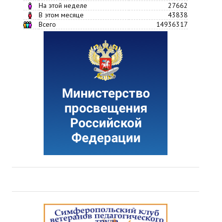
На этой неделе
27662
В этом месяце
43838
Всего
14936317