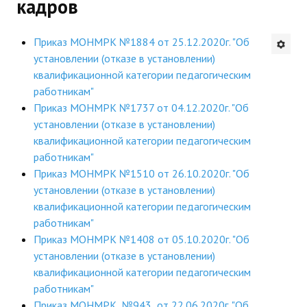
кадров
Будни института
Приказ МОНМРК №1884 от 25.12.2020г. "Об
АНОНСЫ
установлении (отказе в установлении)
квалификационной категории педагогическим
ИНСТИТУТ
работникам"
Приказ МОНМРК №1737 от 04.12.2020г. "Об
Противодействие коррупции
установлении (отказе в установлении)
квалификационной категории педагогическим
В ПОМОЩЬ УЧИТЕЛЮ
работникам"
Приказ МОНМРК №1510 от 26.10.2020г. "Об
Организация УВП
установлении (отказе в установлении)
квалификационной категории педагогическим
ГИА
работникам"
Карта ГИА РК
Приказ МОНМРК №1408 от 05.10.2020г. "Об
установлении (отказе в установлении)
Советуем прочитать
квалификационной категории педагогическим
работникам"
Готовимся к новому учебному году 2026-2027
Приказ МОНМРК №943 от 22.06.2020г. "Об