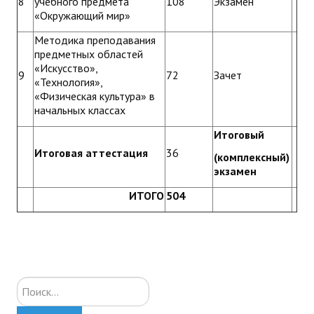
8
учебного предмета
108
Экзамен
«Окружающий мир»
Методика преподавания
предметных областей
«Искусство»,
9
72
Зачет
«Технология»,
«Физическая культура» в
начальных классах
Итоговый
Итоговая аттестация
36
(комплексный)
экзамен
ИТОГО
504
Искать...