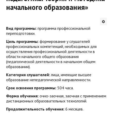
начального образования»
Будни института
АНОНСЫ
Вид программы:
программа профессиональной
ИНСТИТУТ
переподготовки.
Цель программы:
формирование у слушателей
Противодействие коррупции
профессиональных компетенций, необходимых для
осуществления профессиональной деятельности в
В ПОМОЩЬ УЧИТЕЛЮ
области начального общего образования
(педагогической деятельности в начальном общем
образовании).
Организация УВП
Категория слушателей:
лица, имеющие высшее
ГИА
образование непедагогической направленности.
Карта ГИА РК
Срок освоения программы:
504 часа.
Форма обучения:
очно-заочная, заочная с применением
Советуем прочитать
дистанционных образовательных технологий.
Готовимся к новому учебному году 2026-2027
Продолжительность обучения:
6 месяцев.