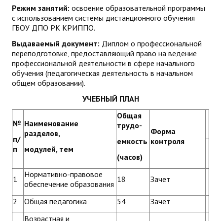
Режим занятий:
освоение образовательной программы
ДПО
с использованием системы дистанционного обучения
ГБОУ ДПО РК КРИППО.
Профессиональная переподготовка
Выдаваемый документ:
Диплом о профессиональной
переподготовке, предоставляющий право на ведение
Повышение квалификации
профессиональной деятельности в сфере начального
обучения (педагогическая деятельность в начальном
КОНТАКТЫ
общем образовании).
УЧЕБНЫЙ ПЛАН
Общая
№
Наименование
трудо-
Форма
разделов,
п/
емкость
контроля
п
модулей, тем
(часов)
Нормативно-правовое
1
18
Зачет
обеспечение образования
2
Общая педагогика
54
Зачет
Возрастная и