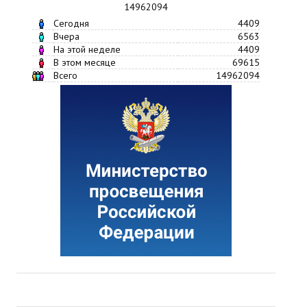
14962094
Сегодня
4409
Вчера
6563
На этой неделе
4409
В этом месяце
69615
Всего
14962094