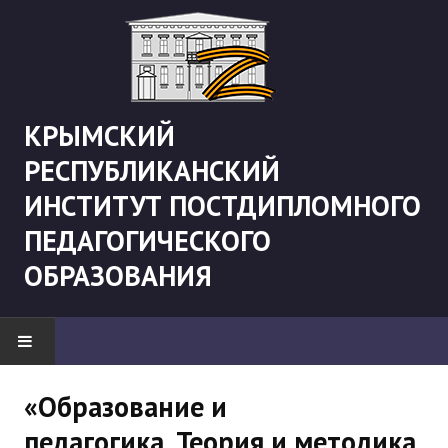
КРЫМСКИЙ
РЕСПУБЛИКАНСКИЙ
ИНСТИТУТ ПОСТДИПЛОМНОГО
ПЕДАГОГИЧЕСКОГО
ОБРАЗОВАНИЯ
НОВОСТИ
«Образование и
педагогика. Теория и методика
"Боевая" русистика