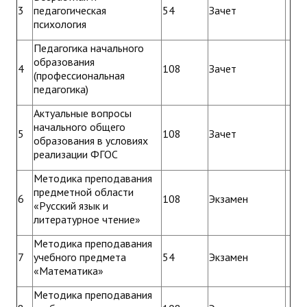
3
педагогическая
54
Зачет
психология
Педагогика начального
образования
4
108
Зачет
(профессиональная
педагогика)
Актуальные вопросы
начального общего
5
108
Зачет
образования в условиях
реализации ФГОС
Методика преподавания
предметной области
6
108
Экзамен
«Русский язык и
литературное чтение»
Методика преподавания
7
учебного предмета
54
Экзамен
«Математика»
Методика преподавания