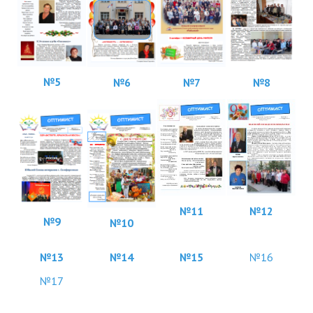
№5
№8
№6
№7
№
11
№12
№9
№10
№13
№14
№15
№16
№17