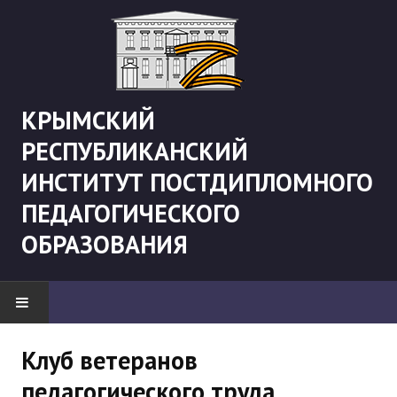
КРЫМСКИЙ
РЕСПУБЛИКАНСКИЙ
ИНСТИТУТ ПОСТДИПЛОМНОГО
ПЕДАГОГИЧЕСКОГО
ОБРАЗОВАНИЯ
НОВОСТИ
Клуб ветеранов
педагогического труда
"Боевая" русистика