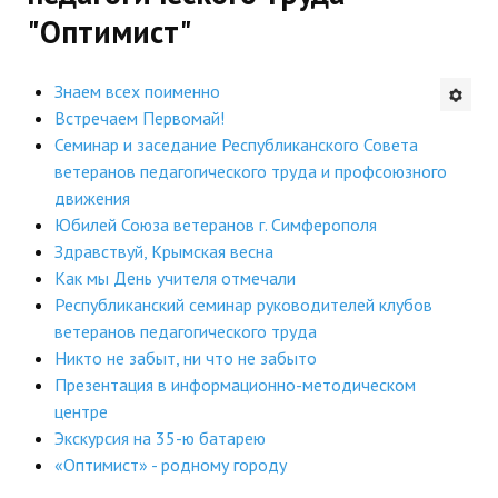
"Оптимист"
Будни института
АНОНСЫ
Знаем всех поименно
Встречаем Первомай!
ИНСТИТУТ
Семинар и заседание Республиканского Совета
ветеранов педагогического труда и профсоюзного
Противодействие коррупции
движения
Юбилей Союза ветеранов г. Симферополя
В ПОМОЩЬ УЧИТЕЛЮ
Здравствуй, Крымская весна
Как мы День учителя отмечали
Организация УВП
Республиканский семинар руководителей клубов
ветеранов педагогического труда
ГИА
Никто не забыт, ни что не забыто
Карта ГИА РК
Презентация в информационно-методическом
центре
Советуем прочитать
Экскурсия на 35-ю батарею
«Оптимист» - родному городу
Готовимся к новому учебному году 2026-2027