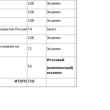
108
Экзамен
108
Экзамен
108
Экзамен
развития России
54
Зачет
108
Экзамен
ознания на
72
Экзамен
Итоговый
36
(комплексный)
экзамен
ИТОГО
720