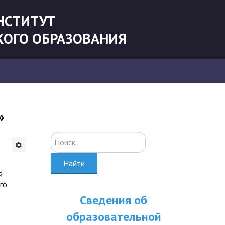
НСТИТУТ
КОГО ОБРАЗОВАНИЯ
»
Искать...
Найти
й
го
Сведения об
образовательной