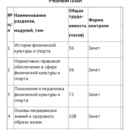
УЧЕБНЫЙ ПЛАН
Общая
№
Наименование
трудо-
Форма
разделов,
п/
емкость
контроля
п
модулей, тем
(часов)
История физической
1
36
Зачет
культуры и спорта
Нормативно-правовое
обеспечение в сфере
2
36
Зачет
физической культуры и
спорта
Психология и педагогика
3
физической культуры и
72
Зачет
спорта
Основы медицинских
4
знаний и здорового
108
Зачет
образа жизни