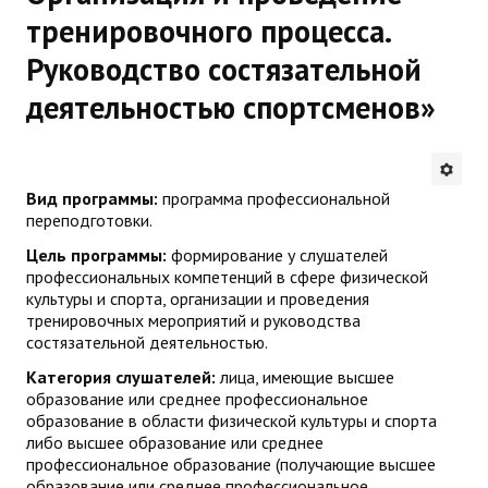
тренировочного процесса.
Будни института
Руководство состязательной
АНОНСЫ
деятельностью спортсменов»
ИНСТИТУТ
Противодействие коррупции
Вид программы:
программа профессиональной
переподготовки.
В ПОМОЩЬ УЧИТЕЛЮ
Цель программы:
формирование у слушателей
профессиональных компетенций в сфере физической
Организация УВП
культуры и спорта, организации и проведения
тренировочных мероприятий и руководства
ГИА
состязательной деятельностью.
Категория слушателей:
Карта ГИА РК
лица, имеющие высшее
образование или среднее профессиональное
образование в области физической культуры и спорта
Советуем прочитать
либо высшее образование или среднее
профессиональное образование (получающие высшее
Готовимся к новому учебному году 2026-2027
образование или среднее профессиональное