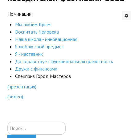
Будни института
Номинации:
АНОНСЫ
Мы любим Крым
Воспитать Человека
ИНСТИТУТ
Наша школа - инновационная
Я люблю свой предмет
Противодействие коррупции
Я - наставник
Да здравствует функциональная грамотность
В ПОМОЩЬ УЧИТЕЛЮ
Дружи с финансами
Спецприз Город Мастеров
Организация УВП
(презентация)
ГИА
(видео)
Карта ГИА РК
Советуем прочитать
Искать...
Готовимся к новому учебному году 2026-2027