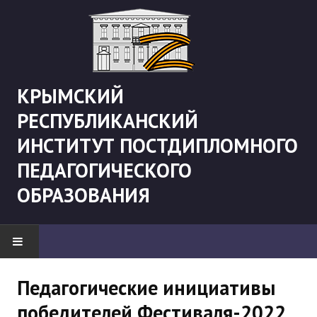
КРЫМСКИЙ
РЕСПУБЛИКАНСКИЙ
ИНСТИТУТ ПОСТДИПЛОМНОГО
ПЕДАГОГИЧЕСКОГО
ОБРАЗОВАНИЯ
НОВОСТИ
Педагогические инициативы
победителей Фестиваля-2022
"Боевая" русистика