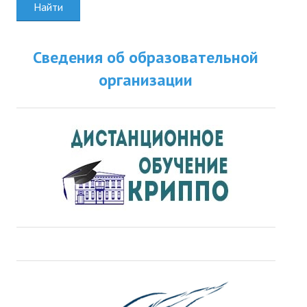
Найти
ДПО
Профессиональная переподготовка
Сведения об образовательной
организации
Повышение квалификации
КОНТАКТЫ