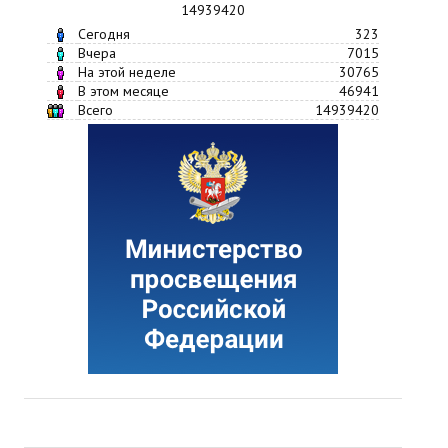
14939420
Сегодня
323
Вчера
7015
На этой неделе
30765
В этом месяце
46941
Всего
14939420