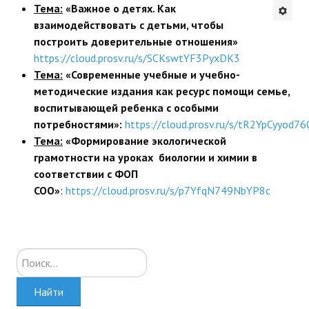
Тема:
«Важное о детях. Как
Будни института
взаимодействовать с детьми, чтобы
построить доверительные отношения»
АНОНСЫ
https://cloud.prosv.ru/s/SCKswtYF3PyxDK3
Тема:
«
Современные учебные и учебно-
ИНСТИТУТ
методические издания как ресурс помощи семье,
воспитывающей ребенка с особыми
Противодействие коррупции
потребностями»:
https://cloud.prosv.ru/s/tR2YpCyyod7
Тема:
«Формирование экологической
В ПОМОЩЬ УЧИТЕЛЮ
грамотности на уроках биологии и химии в
соответствии с ФОП
Организация УВП
СОО»
:
https://cloud.prosv.ru/s/p7YfqN749NbYP8c
ГИА
Карта ГИА РК
Искать...
Советуем прочитать
Найти
Готовимся к новому учебному году 2026-2027