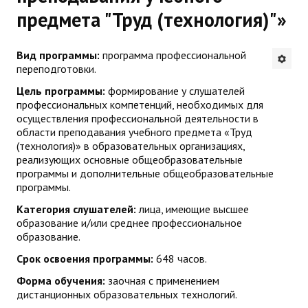
предмета "Труд (технология)"»
Будни института
АНОНСЫ
Вид программы:
программа профессиональной
переподготовки.
ИНСТИТУТ
Цель программы:
формирование у слушателей
профессиональных компетенций, необходимых для
осуществления профессиональной деятельности в
Противодействие коррупции
области преподавания учебного предмета «Труд
(технология)» в образовательных организациях,
В ПОМОЩЬ УЧИТЕЛЮ
реализующих основные общеобразовательные
программы и дополнительные общеобразовательные
Организация УВП
программы.
Категория слушателей:
лица, имеющие высшее
ГИА
образование и/или среднее профессиональное
образование.
Карта ГИА РК
Срок освоения программы:
648 часов.
Советуем прочитать
Форма обучения:
заочная с применением
дистанционных образовательных технологий.
Готовимся к новому учебному году 2026-2027